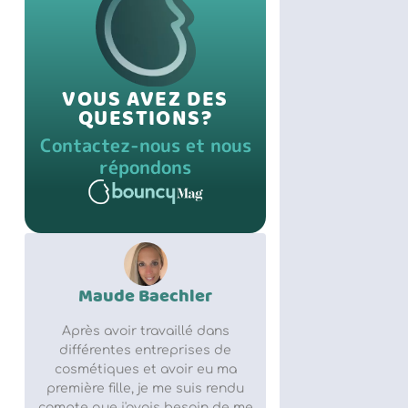
VOUS AVEZ DES
QUESTIONS?
Contactez-nous et nous
répondons
Maude Baechler
Après avoir travaillé dans
différentes entreprises de
cosmétiques et avoir eu ma
première fille, je me suis rendu
compte que j'avais besoin de me