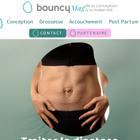
de la conception
à la maternité
Conception
Grossesse
Accouchement
Post Partum
CONTACT
PARTENAIRE