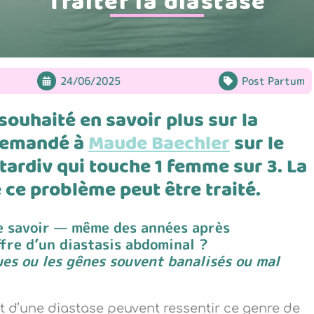
Traiter la diastase
24/06/2025
Post Partum
ouhaité en savoir plus sur la
 demandé à
Maude Baechler
sur le
tardiv qui touche 1 femme sur 3. La
 ce problème peut être traité.
 savoir — même des années après
ffre d
’
un diastasis abdominal ?
ues ou les gênes souvent banalisés ou mal
t d’une diastase peuvent ressentir ce genre de