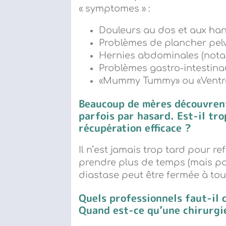
« symptomes » :
Douleurs au dos et aux ha
Problèmes de plancher pel
Hernies abdominales (nota
Problèmes gastro-intestina
«Mummy Tummy» ou «Ventre
Beaucoup de mères découvrent
parfois par hasard. Est-il tr
récupération efficace ?
Il n’est jamais trop tard pour r
prendre plus de temps (mais pas
diastase peut être fermée à tou
Quels professionnels faut-il 
Quand est-ce qu
’
une chirurgi