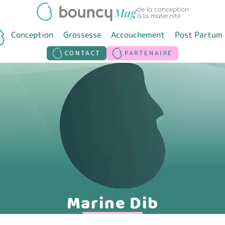
de la conception
à la maternité
Conception
Grossesse
Accouchement
Post Partum
CONTACT
PARTENAIRE
Marine Dib