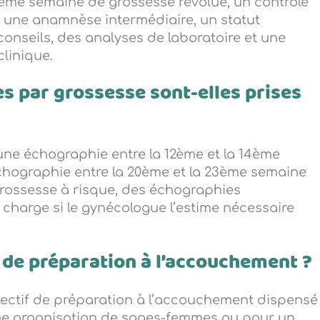
3ème semaine de grossesse révolue, un contrôle
d une anamnèse intermédiaire, un statut
conseils, des analyses de laboratoire et une
clinique.
 par grossesse sont-elles prises
une échographie entre la 12ème et la 14ème
chographie entre la 20ème et la 23ème semaine
rossesse à risque, des échographies
charge si le gynécologue l’estime nécessaire
s de préparation à l’accouchement ?
llectif de préparation à l’accouchement dispensé
ne organisation de sages-femmes ou pour un