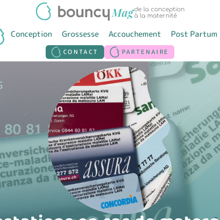
de la conception
à la maternité
Conception
Grossesse
Accouchement
Post Partum
CONTACT
PARTENAIRE