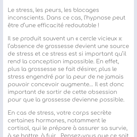
Le stress, les peurs, les blocages
inconscients. Dans ce cas, l’hypnose peut
être d’une efficacité redoutable !
Il
se produit souvent un « cercle vicieux »:
l’absence de grossesse devient un
e source
de stress
et ce stress est si important qu’il
rend la conception impossible.
En effet,
p
lus la grossesse se fait désirer, plus le
stress engendré par la peur de ne jamais
pouvoir
concevoir a
ugmente… Il est donc
important de sortir de cette
obsession
pour que la grossesse devienne possible.
En cas de stress, votre corps secrète
certaines hormones, notamment le
cortisol, qui le prépare à assurer sa survie,
à se battre, à fuir… Pensez-vous que ce soit