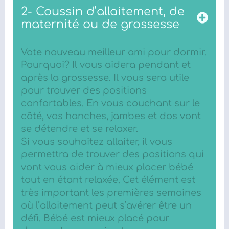
2- Coussin d’allaitement, de
maternité ou de grossesse
Vote nouveau meilleur ami pour dormir.
Pourquoi? Il vous aidera pendant et
après la grossesse. Il vous sera utile
pour trouver des positions
confortables. En vous couchant sur le
côté, vos hanches, jambes et dos vont
se détendre et se relaxer.
Si vous souhaitez allaiter, il vous
permettra de trouver des positions qui
vont vous aider à mieux placer bébé
tout en étant relaxée. Cet élément est
très important les premières semaines
où l’allaitement peut s’avérer être un
défi. Bébé est mieux placé pour