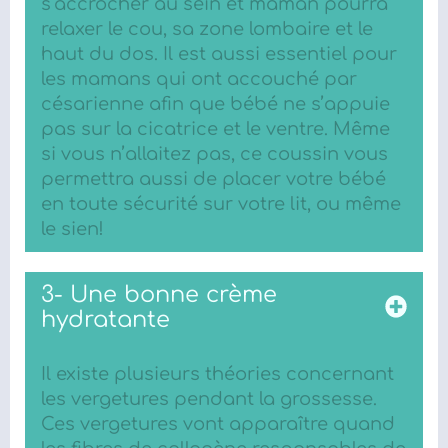
s’accrocher au sein et maman pourra
relaxer le cou, sa zone lombaire et le
haut du dos. Il est aussi essentiel pour
les mamans qui ont accouché par
césarienne afin que bébé ne s’appuie
pas sur la cicatrice et le ventre. Même
si vous n’allaitez pas, ce coussin vous
permettra aussi de placer votre bébé
en toute sécurité sur votre lit, ou même
le sien!
3- Une bonne crème
hydratante
Il existe plusieurs théories concernant
les vergetures pendant la grossesse.
Ces vergetures vont apparaître quand