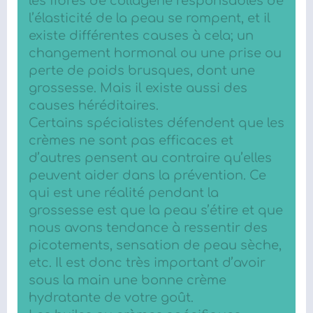
les fibres de collagène responsables de
l’élasticité de la peau se rompent, et il
existe différentes causes à cela; un
changement hormonal ou une prise ou
perte de poids brusques, dont une
grossesse. Mais il existe aussi des
causes héréditaires.
Certains spécialistes défendent que les
crèmes ne sont pas efficaces et
d’autres pensent au contraire qu’elles
peuvent aider dans la prévention. Ce
qui est une réalité pendant la
grossesse est que la peau s’étire et que
nous avons tendance à ressentir des
picotements, sensation de peau sèche,
etc. Il est donc très important d’avoir
sous la main une bonne crème
hydratante de votre goût.