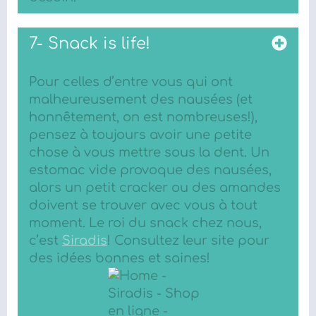
7- Snack is life!
Pour celles d’entre vous qui ont
malheureusement des nausées (et
honnêtement, on est nombreuses!),
pensez à toujours avoir une petite
chose à vous mettre sous la dent. Un
estomac vide provoque des nausées,
alors un petit cracker ou des amandes
doivent se trouver avec vous à tout
moment. Le roi du snack chez nous,
c’est
Siradis
! Consultez leur site pour
des idées bonnes et saines!