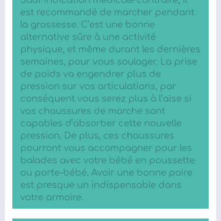
est recommandé de marcher pendant
la grossesse. C’est une bonne
alternative sûre à une activité
physique, et même durant les dernières
semaines, pour vous soulager. La prise
de poids va engendrer plus de
pression sur vos articulations, par
conséquent vous serez plus à l’aise si
vos chaussures de marche sont
capables d’absorber cette nouvelle
pression. De plus, ces chaussures
pourront vous accompagner pour les
balades avec votre bébé en poussette
ou porte-bébé. Avoir une bonne paire
est presque un indispensable dans
votre armoire.