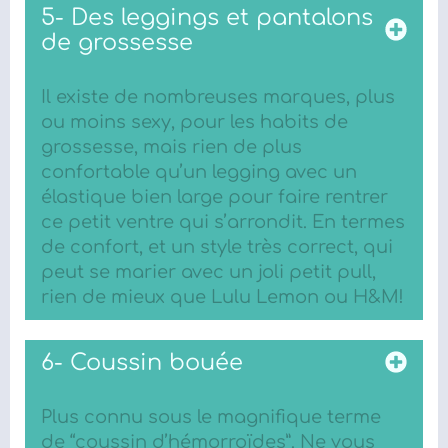
5- Des leggings et pantalons
de grossesse
Il existe de nombreuses marques, plus
ou moins sexy, pour les habits de
grossesse, mais rien de plus
confortable qu’un legging avec un
élastique bien large pour faire rentrer
ce petit ventre qui s’arrondit. En termes
de confort, et un style très correct, qui
peut se marier avec un joli petit pull,
rien de mieux que Lulu Lemon ou H&M!
6- Coussin bouée
Plus connu sous le magnifique terme
de “coussin d’hémorroïdes”. Ne vous