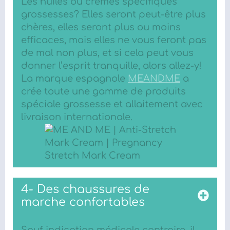
Les huiles ou crèmes spécifiques
grossesses? Elles seront peut-être plus
chères, elles seront plus ou moins
efficaces, mais elles ne vous feront pas
de mal non plus, et si cela peut vous
donner l’esprit tranquille, alors allez-y!
La marque espagnole
MEANDME
a
crée toute une gamme de produits
spéciale grossesse et allaitement avec
livraison internationale.
4- Des chaussures de
marche confortables
Sauf indication médicale contraire, il