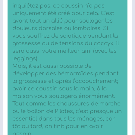
inquiétez pas, ce coussin n’a pas
uniquement été créé pour cela. C’est
avant tout un allié pour soulager les
douleurs dorsales ou lombaires. Si
vous souffrez de sciatique pendant la
grossesse ou de tensions du coccyx, il
sera aussi votre meilleur ami (avec les
leggings).
Mais, il est aussi possible de
développer des hémorroïdes pendant
la grossesse et après l’accouchement;
avoir ce coussin sous la main, à la
maison vous soulagera énormément.
Tout comme les chaussures de marche
ou le ballon de Pilates, c’est presque un
essentiel dans tous les ménages, car
tôt ou tard, on finit pour en avoir
besoin.