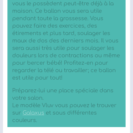
vous le possèdent peut-être déjà à la
maison. Ce ballon vous sera utile
pendant toute la grossesse. Vous
pouvez faire des exercices, des
étirements et plus tard, soulager les
maux de dos des derniers mois. Il vous
sera aussi très utile pour soulager les
douleurs lors de contractions ou même
pour bercer bébé! Profitez-en pour
regarder la télé ou travailler; ce ballon
est utile pour tout!
Préparez-lui une place spéciale dans
votre salon.
Le modèle Vluv vous pouvez le trouver
sur
Galaxus
et sous différentes
couleurs.