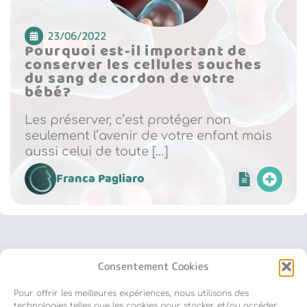
23/06/2022
Pourquoi est-il important de
conserver les cellules souches
du sang de cordon de votre
bébé?
Les préserver, c’est protéger non
seulement l’avenir de votre enfant mais
aussi celui de toute […]
Franca Pagliaro
Consentement Cookies
Pour offrir les meilleures expériences, nous utilisons des
Inscription newsletter
technologies telles que les cookies pour stocker et/ou accéder